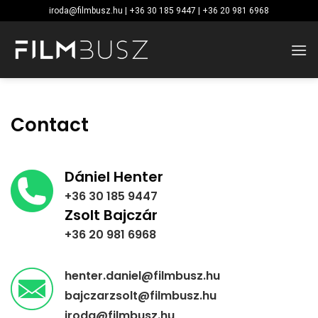
Skip
iroda@filmbusz.hu | +36 30 185 9447 | +36 20 981 6968
to
content
Contact
Dániel Henter
+36 30 185 9447
Zsolt Bajczár
+36 20 981 6968
henter.daniel@filmbusz.hu
bajczarzsolt@filmbusz.hu
iroda@filmbusz.hu