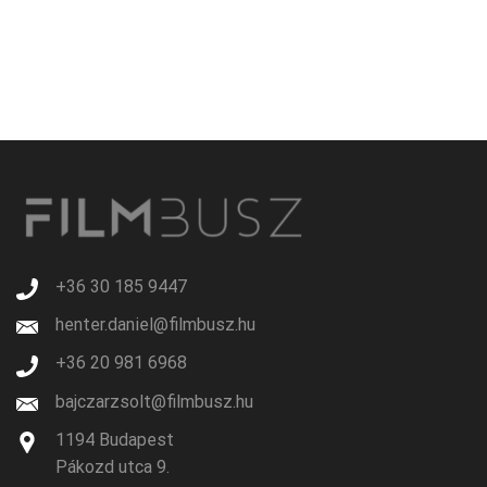
+36 30 185 9447
henter.daniel@filmbusz.hu
+36 20 981 6968
bajczarzsolt@filmbusz.hu
1194 Budapest
Pákozd utca 9.