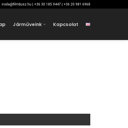
iroda@filmbusz.hu | +36 30 185 9447 | +36 20 981 6968
ap
Járműveink
Kapcsolat