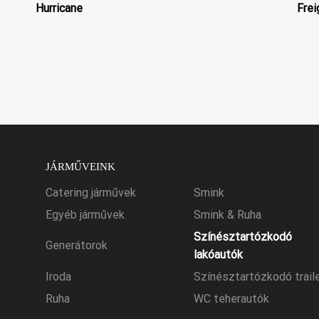
Hurricane
Frei
JÁRMŰVEINK
Catering járművek
Smink
Egyéb járművek
Smink & Ruha
Színésztartózkodó
Generátorok
lakóautók
Iroda
Színésztartózkodó trail
Ruha
WC teherautók