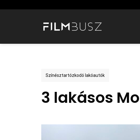
Skip
to
content
Színésztartózkodó lakóautók
3 lakásos Mo