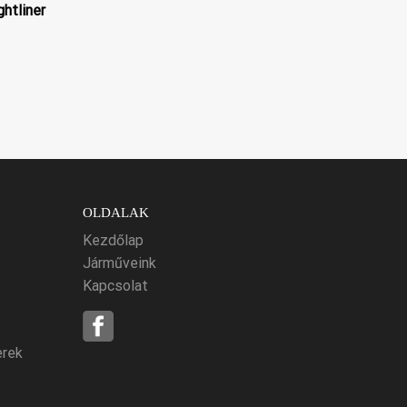
ghtliner
OLDALAK
Kezdőlap
Járműveink
Kapcsolat
erek