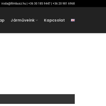
iroda@filmbusz.hu | +36 30 185 9447 | +36 20 981 6968
ap
Járműveink
Kapcsolat