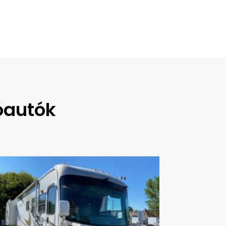
óautók