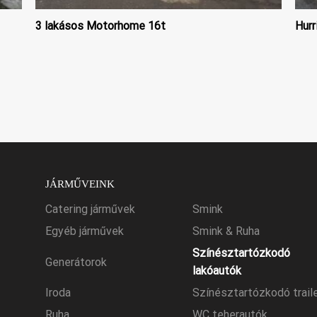
3 lakásos Motorhome 16t
Hurr
JÁRMŰVEINK
Catering járművek
Smink
Egyéb járművek
Smink & Ruha
Színésztartózkodó
Generátorok
lakóautók
Iroda
Színésztartózkodó trail
Ruha
WC teherautók