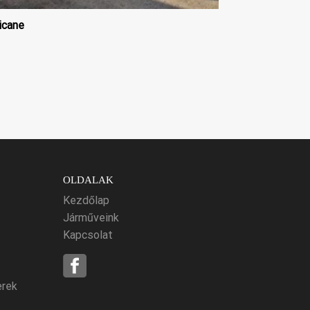
icane
OLDALAK
Kezdőlap
Járműveink
Kapcsolat
erek