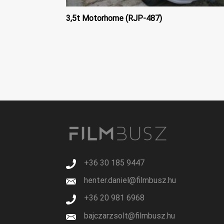
3,5t Motorhome (RJP-487)
+36 30 185 9447
henter.daniel@filmbusz.hu
+36 20 981 6968
bajczarzsolt@filmbusz.hu