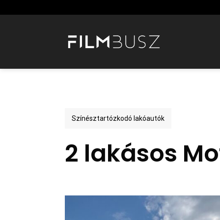
Skip
to
content
Színésztartózkodó lakóautók
2 lakásos Mo