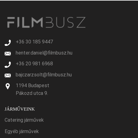
+36 30 185 9447
henter.daniel@filmbusz.hu
+36 20 981 6968
bajczarzsolt@filmbusz.hu
1194 Budapest
Pákozd utca 9.
JÁRMŰVEINK
Catering járművek
Egyéb járművek