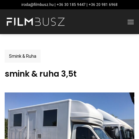
Skip
iroda@filmbusz.hu | +36 30 185 9447 | +36 20 981 6968
to
content
Smink & Ruha
smink & ruha 3,5t