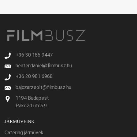
+36 30 185 9447
henter.daniel@filmbusz.hu
+36 20 981 6968
bajczarzsolt@filmbusz.hu
1194 Budapest
Pákozd utca 9.
JÁRMŰVEINK
Catering járművek