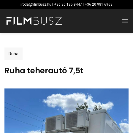
Skip
iroda@filmbusz.hu | +36 30 185 9447 | +36 20 981 6968
to
content
Ruha
Ruha teherautó 7,5t