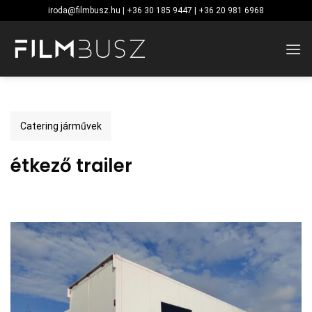
Skip
iroda@filmbusz.hu | +36 30 185 9447 | +36 20 981 6968
to
content
Catering járművek
étkező trailer