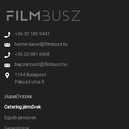
+36 30 185 9447
henter.daniel@filmbusz.hu
+36 20 981 6968
bajczarzsolt@filmbusz.hu
1194 Budapest
Pákozd utca 9.
JÁRMŰVEINK
Catering járművek
Egyéb járművek
Generátorok